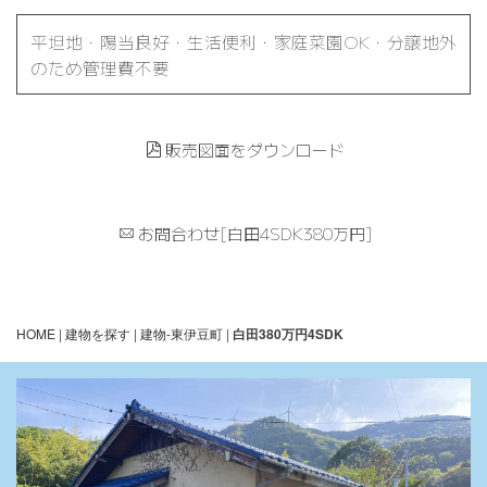
平坦地・陽当良好・生活便利・家庭菜園OK・分譲地外
のため管理費不要
販売図面をダウンロード
お問合わせ[白田4SDK380万円]
HOME
|
建物を探す
|
建物-東伊豆町
|
白田380万円4SDK