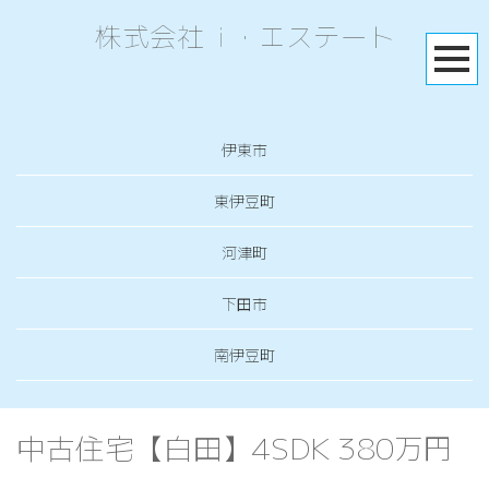
株式会社 i ・エステート
伊東市
東伊豆町
河津町
下田市
南伊豆町
中古住宅【白田】4SDK 380万円