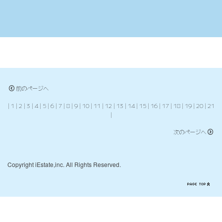
前のページへ
|
1
|
2
|
3
|
4
|
5
|
6
|
7
|
8
|
9
|
10
|
11
|
12
|
13
|
14
|
15
|
16
|
17
|
18
|
19
|
20
|
21
|
次のページへ
Copyright iEstate,inc. All Rights Reserved.
PCサイトを表示する