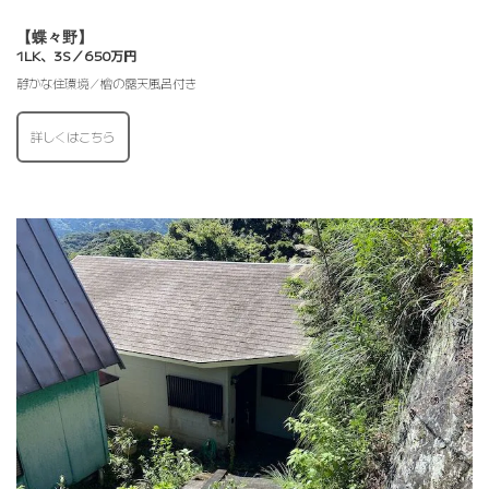
【蝶々野】
1LK、3S／650万円
静かな住環境／檜の露天風呂付き
詳しくはこちら