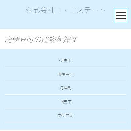
株式会社 i ・エステート
南伊豆町の建物を探す
伊東市
東伊豆町
河津町
下田市
南伊豆町