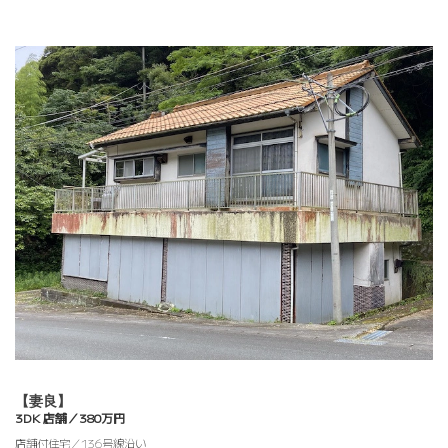
【妻良】
3DK 店舗／380万円
店舗付住宅／136号線沿い